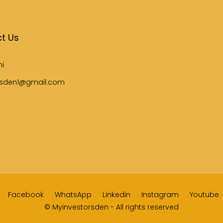
t Us
hi
rsden1@gmail.com
Facebook
WhatsApp
Linkedin
Instagram
Youtube
© Myinvestorsden - All rights reserved