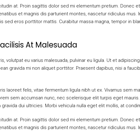
citudin at. Proin sagittis dolor sed mi elementum pretium. Donec e
tibus et magnis dis parturient montes, nascetur ridiculus mus. Int
 sed eros porttitor mattis. Curabitur massa magna, tempor in blandi
Facilisis At Malesuada
is, volutpat eu varius malesuada, pulvinar eu ligula. Ut et adipiscin
n gravida mi non aliquet porttitor. Praesent dapibus, nisi a fauc
is laoreet felis, vitae fermentum ligula nibh ut ex. Vivamus sem mag
rem sem accumsan nunc, nec scelerisque elit turpis eget mauris. Do
gravida dui ultricies. Morbi vehicula nulla eget elit mollis, at cond
citudin at. Proin sagittis dolor sed mi elementum pretium. Donec e
tibus et magnis dis parturient montes, nascetur ridiculus mus. Int