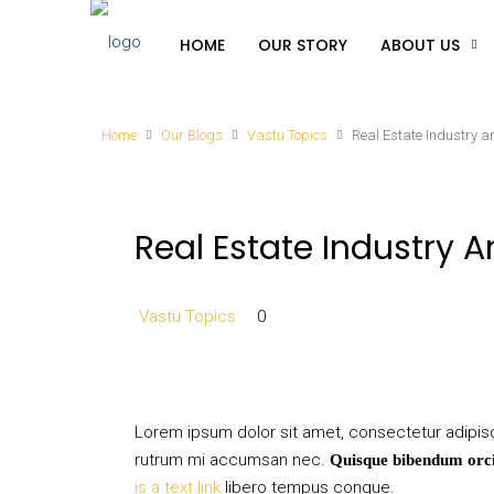
HOME
OUR STORY
ABOUT US
Home
Our Blogs
Vastu Topics
Real Estate Industry 
Real Estate Industry 
Vastu Topics
0
Lorem ipsum dolor sit amet, consectetur adipisci
rutrum mi accumsan nec.
Quisque bibendum orci 
is a text link
libero tempus congue.