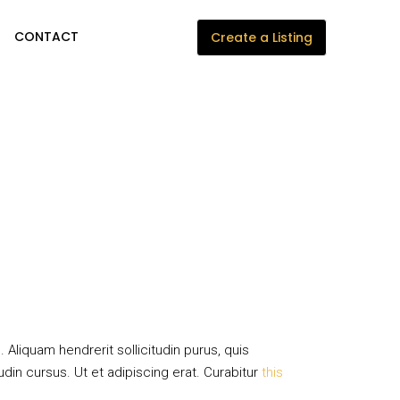
CONTACT
Create a Listing
Aliquam hendrerit sollicitudin purus, quis
din cursus. Ut et adipiscing erat. Curabitur
this