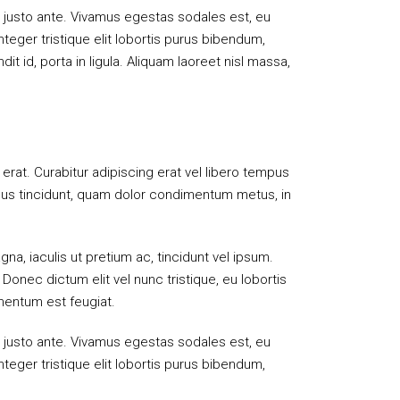
t justo ante. Vivamus egestas sodales est, eu
eger tristique elit lobortis purus bibendum,
t id, porta in ligula. Aliquam laoreet nisl massa,
g erat. Curabitur adipiscing erat vel libero tempus
ibus tincidunt, quam dolor condimentum metus, in
na, iaculis ut pretium ac, tincidunt vel ipsum.
nec dictum elit vel nunc tristique, eu lobortis
imentum est feugiat.
t justo ante. Vivamus egestas sodales est, eu
eger tristique elit lobortis purus bibendum,