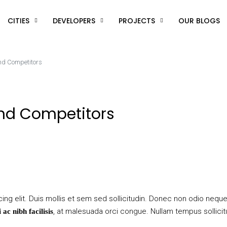
CITIES
DEVELOPERS
PROJECTS
OUR BLOGS
and Competitors
And Competitors
ng elit. Duis mollis et sem sed sollicitudin. Donec non odio neque. 
, at malesuada orci congue. Nullam tempus sollicitu
ac nibh facilisis