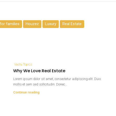
or families
Houzez
Luxury
Real Estate
Vastu Topics
Why We Love Real Estate
Lorem ipsum dolor sit amet, consectetur adipiscing elit. Duis
mollis et sem sed sollicitudin. Donec...
Continue reading