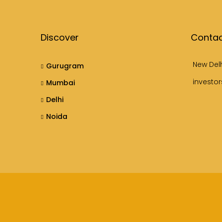
Discover
Contac
New Del
Gurugram
investo
Mumbai
Delhi
Noida