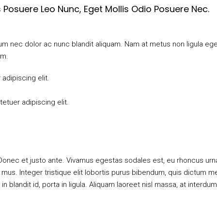
 Posuere Leo Nunc, Eget Mollis Odio Posuere Nec.
ulum nec dolor ac nunc blandit aliquam. Nam at metus non ligula eg
um.
dipiscing elit.
tuer adipiscing elit.
 Donec et justo ante. Vivamus egestas sodales est, eu rhoncus ur
 mus. Integer tristique elit lobortis purus bibendum, quis dictum m
 blandit id, porta in ligula. Aliquam laoreet nisl massa, at interdum 